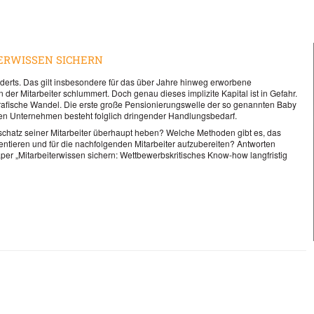
ERWISSEN SICHERN
derts. Das gilt insbesondere für das über Jahre hinweg erworbene
der Mitarbeiter schlummert. Doch genau dieses implizite Kapital ist in Gefahr.
grafische Wandel. Die erste große Pensionierungswelle der so genannten Baby
den Unternehmen besteht folglich dringender Handlungsbedarf.
hatz seiner Mitarbeiter überhaupt heben? Welche Methoden gibt es, das
entieren und für die nachfolgenden Mitarbeiter aufzubereiten? Antworten
per „Mitarbeiterwissen sichern: Wettbewerbskritisches Know-how langfristig