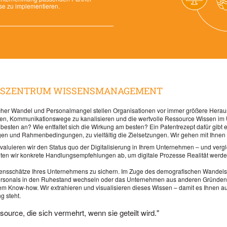
e zu implementieren.
NGSZENTRUM WISSENSMANAGEMENT
scher Wandel und Personalmangel stellen Organisationen vor immer größere Heraus
ren, Kommunikationswege zu kanalisieren und die wertvolle Ressource Wissen im
sten an? Wie entfaltet sich die Wirkung am besten? Ein Patentrezept dafür gibt es 
ngen und Rahmenbedingungen, zu vielfältig die Zielsetzungen. Wir gehen mit Ihne
luieren wir den Status quo der Digitalisierung in Ihrem Unternehmen – und verg
iten wir konkrete Handlungsempfehlungen ab, um digitale Prozesse Realität werde
sensschätze Ihres Unternehmens zu sichern. Im Zuge des demografischen Wandels 
 Personals in den Ruhestand wechseln oder das Unternehmen aus anderen Gründen 
em Know-how. Wir extrahieren und visualisieren dieses Wissen – damit es Ihnen auc
g steht.
source, die sich vermehrt, wenn sie geteilt wird."