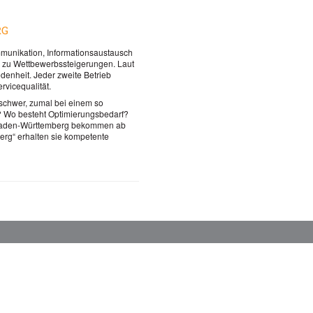
RG
mmunikation, Informationsaustausch
h zu Wettbewerbssteigerungen. Laut
denheit. Jeder zweite Betrieb
rvicequalität.
 schwer, zumal bei einem so
? Wo besteht Optimierungsbedarf?
s Baden-Württemberg bekommen ab
berg“ erhalten sie kompetente