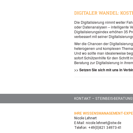
DIGITALER WANDEL: KOS
Die Digitalisierung nimmt weiter Fa
oder Datenanalysen – intelligente 
Digitalisierungsindex erhöhen 35 Pr
verbessert mit seiner Digitalisierun
Wer die Chancen der Digitalisierung 
heterogenen und komplexen Thema w
Und wo sollte man idealerweise be
sofort Schützenhilfe für den Schritt
Beratung zur Digitalisierung in ihre
>> Setzen Sie sich mit uns in Verb
KONTAKT – STEINBEIS-BERATUN
IHRE WISSENSMANAGEMENT-EXPE
Nicole Lehnert
E-Mail: nicole.lehnert@stw.de
Telefon: +49(0)821 34973-41