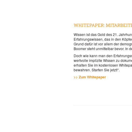
WHITEPAPER: MITARBEIT
Wissen ist das Gold des 21. Jahrhun
Erfahrungswissen, das in den Köpfen 
Grund dafür ist vor allem der demo
Boomer steht unmittelbar bevor. In 
Doch wie kann man den Erfahrungssc
wertvolle implizite Wissen zu dokum
erhalten Sie im kostenlosen Whitepa
bewahren. Starten Sie jetzt!“.
>> Zum Whitepaper