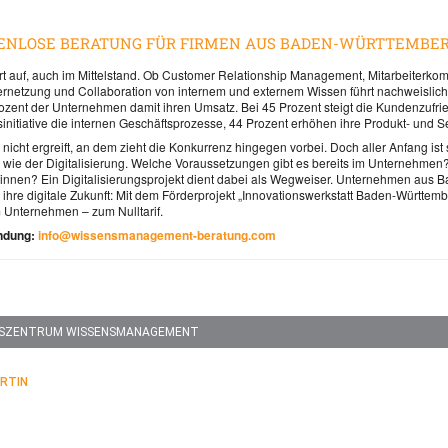
TENLOSE BERATUNG FÜR FIRMEN AUS BADEN-WÜRTTEMBE
hrt auf, auch im Mittelstand. Ob Customer Relationship Management, Mitarbeiterko
Vernetzung und Collaboration von internem und externem Wissen führt nachweislic
ozent der Unternehmen damit ihren Umsatz. Bei 45 Prozent steigt die Kundenzufrie
gsinitiative die internen Geschäftsprozesse, 44 Prozent erhöhen ihre Produkt- und Se
nicht ergreift, an dem zieht die Konkurrenz hingegen vorbei. Doch aller Anfang ist
ie der Digitalisierung. Welche Voraussetzungen gibt es bereits im Unternehmen
ginnen? Ein Digitalisierungsprojekt dient dabei als Wegweiser. Unternehmen au
 in ihre digitale Zukunft: Mit dem Förderprojekt „Innovationswerkstatt Baden-Württem
m Unternehmen – zum Nulltarif.
indung:
info@wissensmanagement-beratung.com
GSZENTRUM WISSENSMANAGEMENT
RTIN