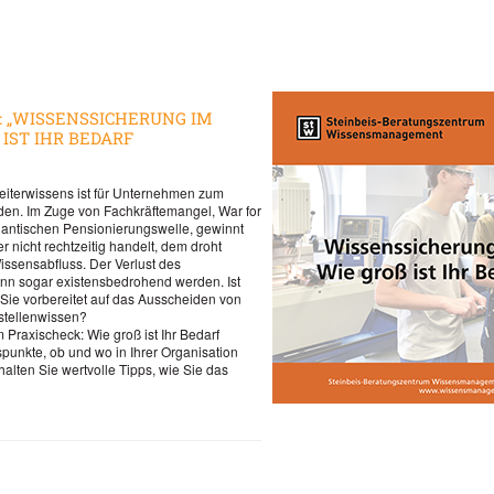
: „WISSENSSICHERUNG IM
ST IHR BEDARF T
eiterwissens ist für Unternehmen zum
den. Im Zuge von Fachkräftemangel, War for
gantischen Pensionierungswelle, gewinnt
nicht rechtzeitig handelt, dem droht
issensabfluss. Der Verlust des
ann sogar existensbedrohend werden. Ist
 Sie vorbereitet auf das Ausscheiden von
tstellenwissen?
Praxischeck: Wie groß ist Ihr Bedarf
tspunkte, ob und wo in Ihrer Organisation
lten Sie wertvolle Tipps, wie Sie das