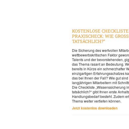
KOSTENLOSE CHECKLISTE
PRAXISCHECK: WIE GROSS I
ATSÄCHLICH?“
Die Sicherung des wertvollen Mitarb
wettbewerbskritischen Faktor gewor
Talents und der bevorstehenden, gi
das Thema rasant an Bedeutung. Wer 
bereits in Kürze ein schmerzhafter W
einzigartigen Erfahrungsschatzes k
das bei Ihnen der Fall? Wie gut sind
langjährigen Mitarbeitern mit Schnit
Die Checkliste „Wissenssicherung im 
tatsächlich?“ gibt Ihnen erste Anhal
Handlungsbedarf besteht. Zudem erha
Thema weiter vertiefen können.
Jetzt kostenlos downloaden