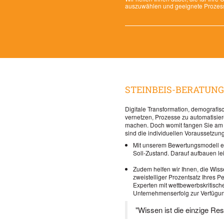
auszuwählen und geeignete Prozess
STEINBEIS-BERATU
Digitale Transformation, demografi
vernetzen, Prozesse zu automatisie
machen. Doch womit fangen Sie am be
sind die individuellen Voraussetzu
Mit unserem Bewertungsmodell eva
Soll-Zustand. Darauf aufbauen le
Zudem helfen wir Ihnen, die Wis
zweistelliger Prozentsatz Ihres
Experten mit wettbewerbskritisch
Unternehmenserfolg zur Verfügun
"Wissen ist die einzige Res